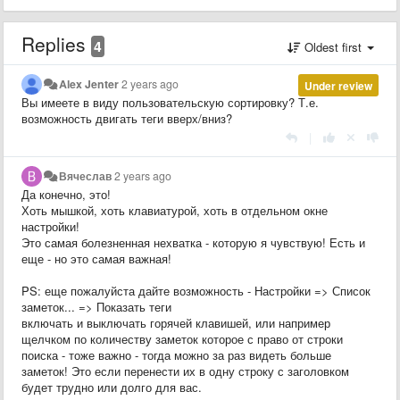
Replies
4
Oldest first
Alex Jenter
2 years ago
Under review
Вы имеете в виду пользовательскую сортировку? Т.е.
возможность двигать теги вверх/вниз?
|
Вячеслав
2 years ago
Да конечно, это!
Хоть мышкой, хоть клавиатурой, хоть в отдельном окне
настройки!
Это самая болезненная нехватка - которую я чувствую! Есть и
еще - но это самая важная!
PS: еще пожалуйста дайте возможность - Настройки => Список
заметок... => Показать теги
включать и выключать горячей клавишей, или например
щелчком по количеству заметок которое с право от строки
поиска - тоже важно - тогда можно за раз видеть больше
заметок! Это если перенести их в одну строку с заголовком
будет трудно или долго для вас.