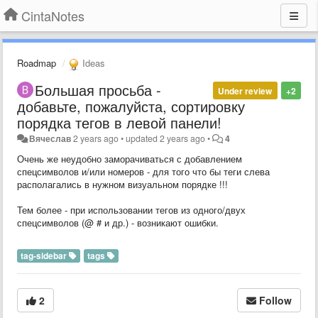
CintaNotes
Roadmap
Ideas
Большая просьба -
Under review
+2
добавьте, пожалуйста, сортировку
порядка тегов в левой панели!
Вячеслав
2 years ago
•
updated
2 years ago
•
4
Очень же неудобно заморачиваться с добавлением
спецсимволов и/или номеров - для того что бы теги слева
располагались в нужном визуальном порядке !!!
Тем более - при использовании тегов из одного/двух
спецсимволов (@ # и др.) - возникают ошибки.
tag-sidebar
tags
2
Follow