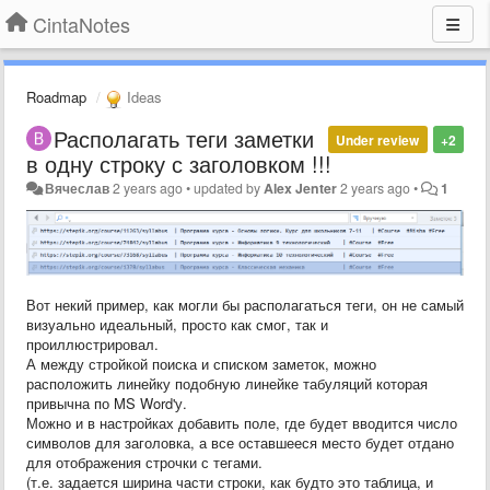
CintaNotes
Roadmap
Ideas
Располагать теги заметки
Under review
+2
в одну строку с заголовком !!!
Вячеслав
2 years ago
•
updated by
Alex Jenter
2 years ago
•
1
Вот некий пример, как могли бы располагаться теги, он не самый
визуально идеальный, просто как смог, так и
проиллюстрировал.
А между стройкой поиска и списком заметок, можно
расположить линейку подобную линейке табуляций которая
привычна по MS Word'у.
Можно и в настройках добавить поле, где будет вводится число
символов для заголовка, а все оставшееся место будет отдано
для отображения строчки с тегами.
(т.е. задается ширина части строки, как будто это таблица, и