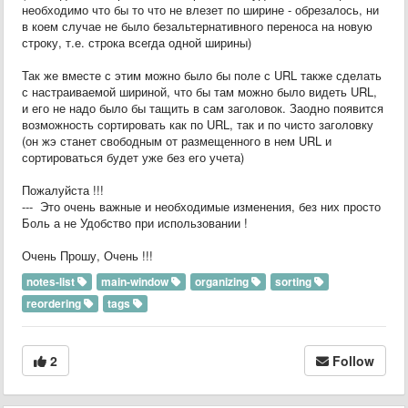
необходимо что бы то что не влезет по ширине - обрезалось, ни
в коем случае не было безальтернативного переноса на новую
строку, т.е. строка всегда одной ширины)
Так же вместе с этим можно было бы поле с URL также сделать
с настраиваемой шириной, что бы там можно было видеть URL,
и его не надо было бы тащить в сам заголовок. Заодно появится
возможность сортировать как по URL, так и по чисто заголовку
(он жэ станет свободным от размещенного в нем URL и
сортироваться будет уже без его учета)
Пожалуйста !!!
--- Это очень важные и необходимые изменения, без них просто
Боль а не Удобство при использовании !
Очень Прошу, Очень !!!
notes-list
main-window
organizing
sorting
reordering
tags
2
Follow