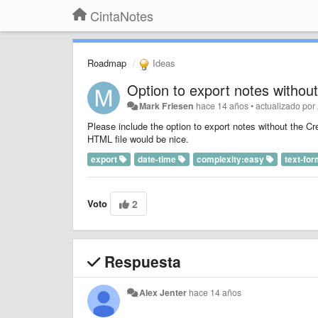
CintaNotes
Roadmap
Ideas
Option to export notes withou
Mark Friesen
hace 14 años
•
actualizado por
Please include the option to export notes without the C
HTML file would be nice.
export
date-time
complexity:easy
text-for
Voto
2
Respuesta
Alex Jenter
hace 14 años