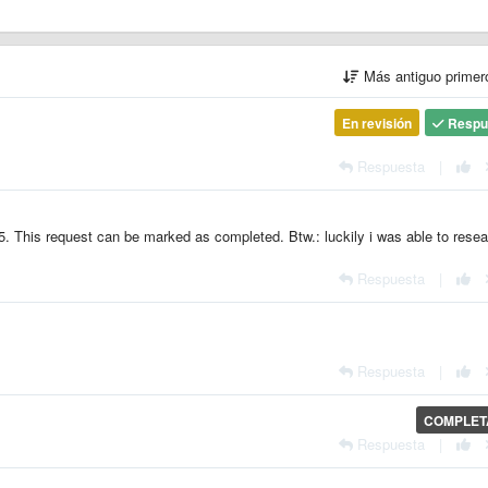
Más antiguo prime
En revisión
Respu
Respuesta
|
5. This request can be marked as completed. Btw.: luckily i was able to rese
Respuesta
|
Respuesta
|
COMPLE
Respuesta
|