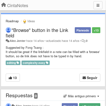
CintaNotes
Roadmap
Ideas
"Browse" button in the Link
Planeado
+13
field
Alex Jenter
hace 14 años
•
actualizado
hace 14 años
•
0
Suggested by
Fong Tsang
:
It should be great if the linkfield in a note can be filled with a 'browse'
button, so de link does not have to be typed in by hand.
editing
complexity:easy
13
Seguir
Respuestas
0
Más antiguo primero
Alex Jenter
hace 14 años