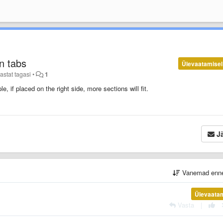
on tabs
Ülevaatamisel
astat tagasi
•
1
, if placed on the right side, more sections will fit.
Jä
Vanemad enn
Ülevaata
Vasta
|