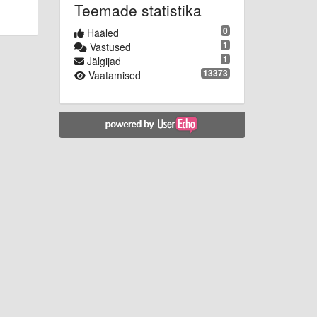
Teemade statistika
0
Hääled
1
Vastused
1
Jälgijad
13373
Vaatamised