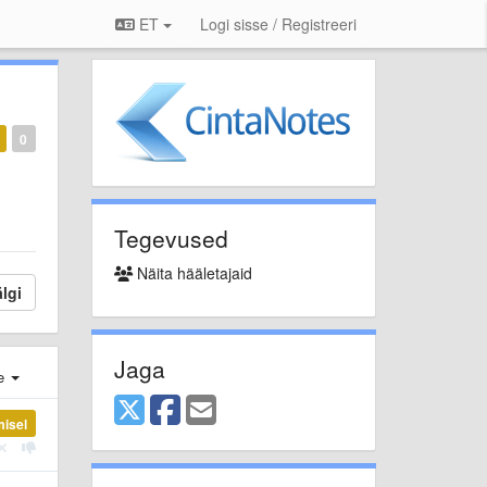
ET
Logi sisse / Registreeri
0
Tegevused
Näita hääletajaid
lgi
Jaga
e
misel