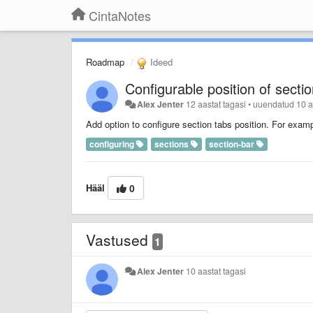
CintaNotes
Roadmap
Ideed
Configurable position of secti
Alex Jenter
12 aastat tagasi
•
uuendatud
10 a
Add option to configure section tabs position. For example
configuring
sections
section-bar
Hääl
0
Vastused
1
Alex Jenter
10 aastat tagasi