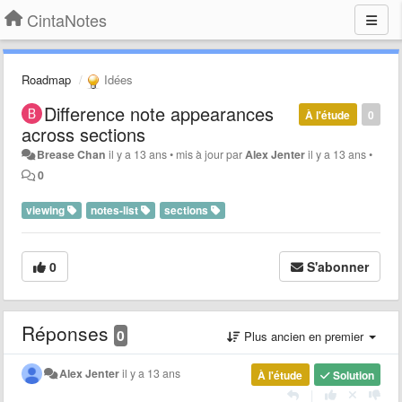
CintaNotes
Roadmap
Idées
Difference note appearances
À l'étude
0
across sections
Brease Chan
il y a 13 ans
•
mis à jour par
Alex Jenter
il y a 13 ans
•
0
viewing
notes-list
sections
0
S'abonner
Réponses
0
Plus ancien en premier
Alex Jenter
il y a 13 ans
À l'étude
Solution
|