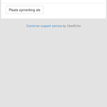
Customer support service
by UserEcho