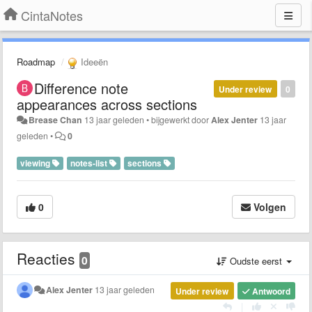
CintaNotes
Roadmap
Ideeën
Difference note
Under review
0
appearances across sections
Brease Chan
13 jaar geleden
•
bijgewerkt door
Alex Jenter
13 jaar
geleden
•
0
viewing
notes-list
sections
0
Volgen
Reacties
0
Oudste eerst
Alex Jenter
13 jaar geleden
Under review
Antwoord
|