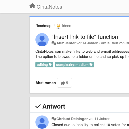
CintaNotes
Roadmap
Ideen
"Insert link to file" function
Alex Jenter
vor 14 Jahren
•
aktualisiert von
C
CintaNotes can make links to web and e-mail addresses. 
The option to browse to a folder or file and so pick up th
editing
complexity:medium
Abstimmen
5
Antwort
Christof Deininger
vor 11 Jahren
Closed due to inability to collect 10 votes for