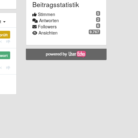
Beitragsstatistik
5
Stimmen
2
Antworten
st
6
Followers
9.767
Ansichten
prüft
wort