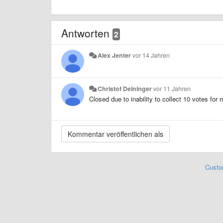
Antworten
2
Alex Jenter
vor 14 Jahren
Christof Deininger
vor 11 Jahren
Closed due to inability to collect 10 votes for
Custo