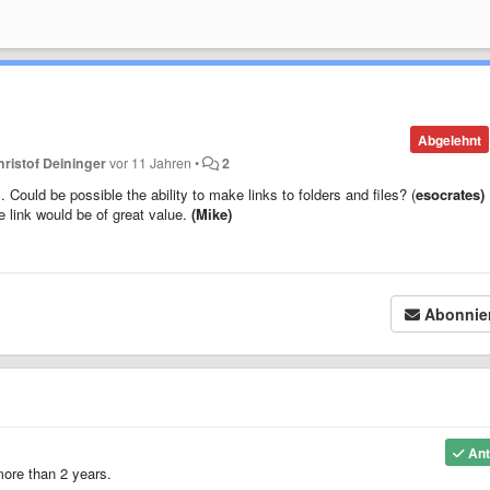
Abgelehnt
hristof Deininger
vor 11 Jahren
•
2
Could be possible the ability to make links to folders and files?
(
esocrates)
e link would be of great value.
(Mike)
Abonnie
Ant
 more than 2 years.