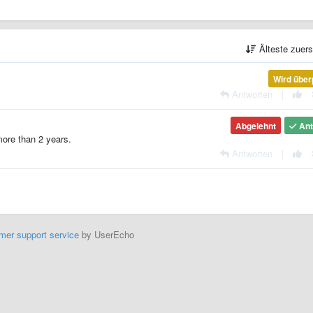
Älteste zuer
Wird über
Antworten
|
Abgelehnt
Ant
 more than 2 years.
Antworten
|
mer support service
by UserEcho