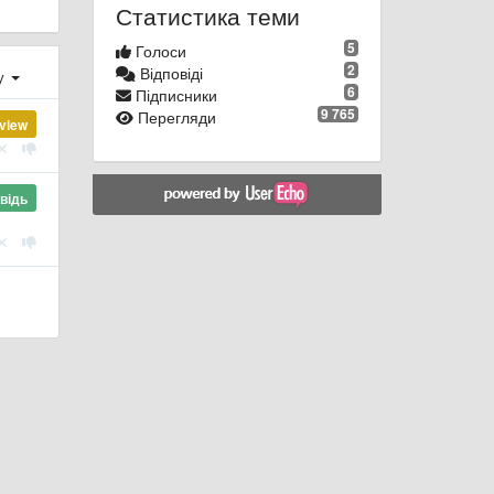
Статистика теми
5
Голоси
2
Відповіді
ху
6
Підписники
9 765
Перегляди
view
відь