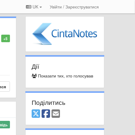
UK
Увійти / Зареєструватися
+5
Дії
Показати тих, хто голосував
ися
Поділитись
відь