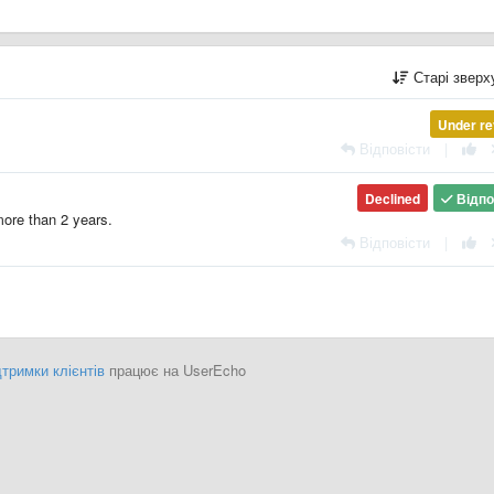
Старі звер
Under re
Відповісти
|
Declined
Відпо
 more than 2 years.
Відповісти
|
тримки клієнтів
працює на UserEcho