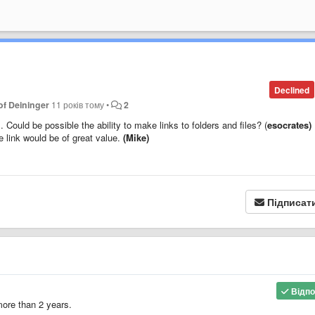
Declined
of Deininger
11 років тому
•
2
Could be possible the ability to make links to folders and files?
(
esocrates)
e link would be of great value.
(Mike)
Підписат
Відпо
 more than 2 years.