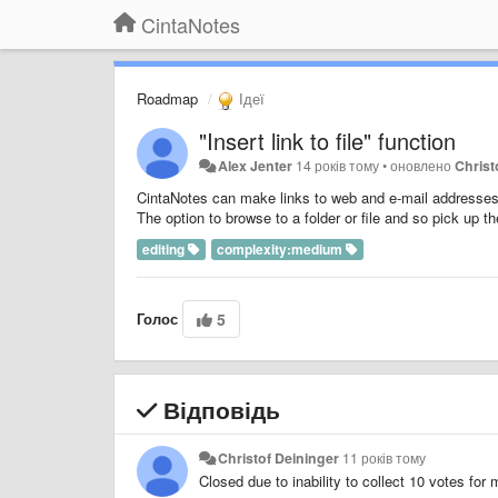
CintaNotes
Roadmap
Ідеї
"Insert link to file" function
Alex Jenter
14 років тому
•
оновлено
Christ
CintaNotes can make links to web and e-mail addresses. 
The option to browse to a folder or file and so pick up th
editing
complexity:medium
Голос
5
Відповідь
Christof Deininger
11 років тому
Closed due to inability to collect 10 votes for