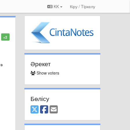
KK
Кіру / Tiркелу
+2
Әрекет
ез
Show voters
Бөлісу