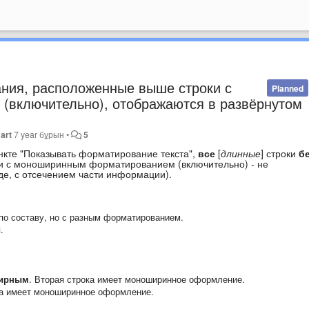
ания, расположенные выше строки с
Planned
включительно), отображаются в развёрнутом
art
7 year бұрын
•
5
нкте "Показывать форматирование текста",
все
[
длинные
]
строки
б
и с моноширинным форматированием (включительно) - не
де, с отсечением части информации).
по составу, но с разным форматированием.
.
жирным
. Вторая строка имеет моноширинное оформление.
ка имеет моноширинное оформление.