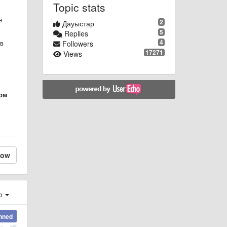
Topic stats
е
2
Дауыстар
5
Replies
4
 в
Followers
17271
Views
ом
low
ер
nned