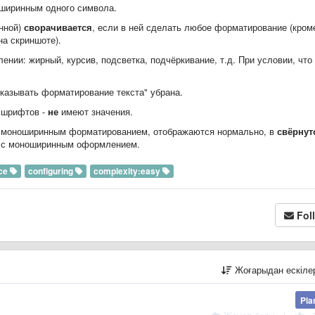
ширинным одного символа.
нной)
сворачивается
, если в ней сделать любое форматирование (кром
на скриншоте).
нии: жирный, курсив, подсветка, подчёркивание, т.д. При условии, что
оказывать форматирование текста" убрана.
о шрифтов -
не
имеют значения.
 с моноширинным форматированием, отображаются нормально, в
свёрнут
ок с моноширинным оформлением.
ce
configuring
complexity:easy
Fol
Жоғарыдан ескіл
Pla