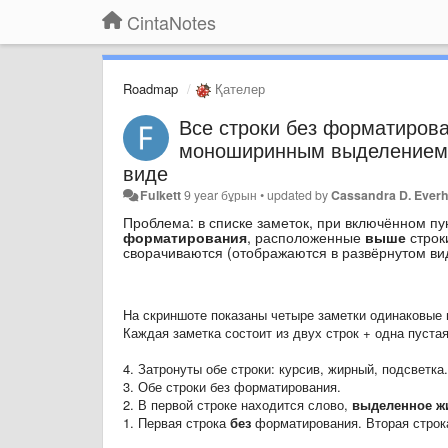
CintaNotes
Roadmap
Қателер
Все строки без форматиров
моноширинным выделением (
виде
Fulkett
9 year бұрын
•
updated by
Cassandra D. Everh
Проблема: в списке заметок, при включённом пу
форматирования
, расположенные
выше
строк
сворачиваются (отображаются в развёрнутом ви
На скриншоте показаны четыре заметки одинаковые 
Каждая заметка состоит из двух строк + одна пустая
4. Затронуты обе строки: курсив, жирный, подсветка.
3. Обе строки без форматирования.
2. В первой строке находится слово,
выделенное 
1. Первая строка
без
форматирования. Вторая стро