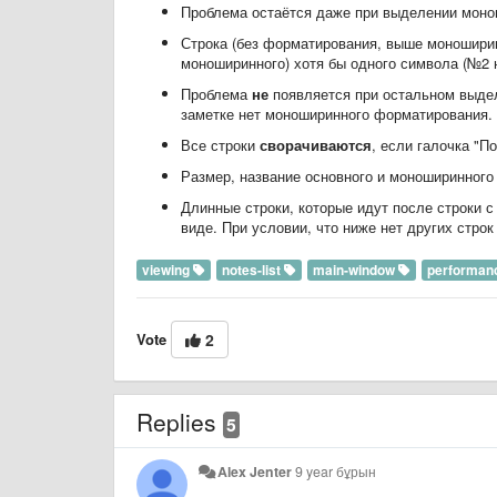
Проблема остаётся даже при выделении моно
Строка (без форматирования, выше моношири
моноширинного) хотя бы одного символа (№2 
Проблема
не
появляется при остальном выделе
заметке нет моноширинного форматирования.
Все строки
сворачиваются
, если галочка "П
Размер, название основного и моноширинног
Длинные строки, которые идут после строки
виде. При условии, что ниже нет других стр
viewing
notes-list
main-window
performan
Vote
2
Replies
5
Alex Jenter
9 year бұрын