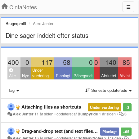
CintaNotes
Brugerprofil
Alex Jenter
Dine sager inddelt efter status
400
0
117
58
0
0
140
85
Under
Alle
Nye
vurdering
Planlagt
Påbegyndt
Afsluttet
Afvist
Tag
Seneste opdaterede
Attaching files as shortcuts
Under vurdering
+3
Alex Jenter
11 år siden
•
opdateret af
Bumpyride
1 år siden
•
3
Drag-and-drop text (and text files) into (and out of) CN
Planlagt
+65
Alex Jenter
16 år siden
•
opdateret af
SoManyNotes
2 år siden
•