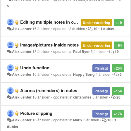
5
Editing multiple notes in one edit window
Under vurdering
+19
Alex Jenter
16 år siden
•
opdateret
3 år siden
•
10
•
1 dublet
Images/pictures inside notes
Under vurdering
+64
Alex Jenter
13 år siden
•
opdateret af
Paul Byer
3 år siden
•
19
Undo function
Planlagt
+254
Alex Jenter
16 år siden
•
opdateret af
Happy Song
4 år siden
•
5
Alarms (reminders) in notes
Planlagt
+154
Alex Jenter
16 år siden
•
opdateret af
cintanotes
5 år siden
•
28
Picture clipping
Planlagt
+176
Alex Jenter
16 år siden
•
opdateret af
Marix
5 år siden
•
16
•
1
dublet