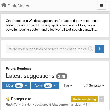
CintaNotes
CintaNotes
is a Windows application for fast and convenient note
taking. It can clip text from any application on a hot key, has a
powerful tagging system and effective full-text search capability.
Forum:
Roadmap
Latest suggestions
329
Idéer
Åbne
Tag
Seneste
693
329
Поверх окон.
Under vurdering
0
AnTul
4 år siden
•
opdateret af
Alex Jenter
4 år siden
•
1