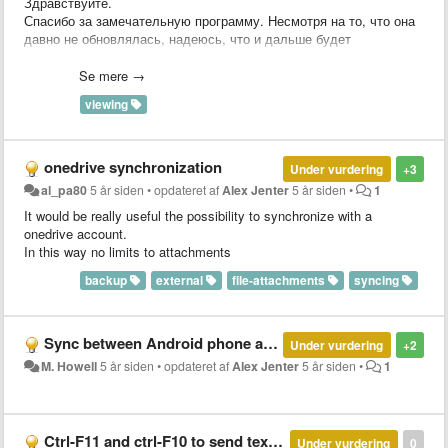
Здравствуйте.
Спасибо за замечательную программу. Несмотря на то, что она
давно не обновлялась, надеюсь, что и дальше будет
развиваться.
Сделайте, пожалуйста, возможность закреплять открытые
Se mere →
заметки поверх окон. Это часто полезно, когда смотришь в
viewing
какую-ниубдь сохранённую инструкцию и пытаешься что-то по
ней сделать в браузере, в редакторе кода, в графичечком
редакторе, в эксцеле...
Успехов Вам.
onedrive synchronization
Under vurdering
+3
al_pa80
5 år siden
•
opdateret af
Alex Jenter
5 år siden
•
1
It would be really useful the possibility to synchronize with a
onedrive account.
In this way no limits to attachments
backup
external
file-attachments
syncing
Sync between Android phone and computer without internet access. This is necessary because of security issues. This would be completely safe.
Under vurdering
+2
M. Howell
5 år siden
•
opdateret af
Alex Jenter
5 år siden
•
1
Ctrl-F11 and ctrl-F10 to send text to different note tabs
Under vurdering
0