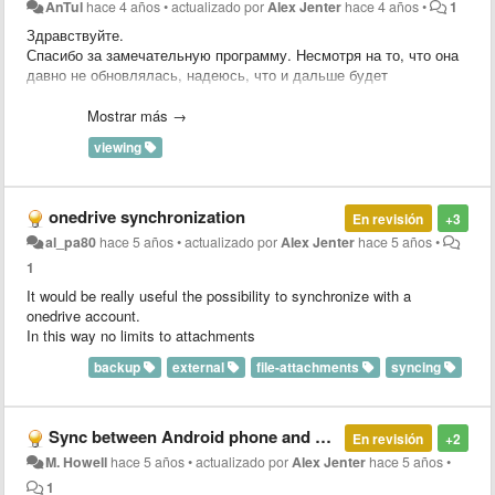
AnTul
hace 4 años
•
actualizado por
Alex Jenter
hace 4 años
•
1
Здравствуйте.
Спасибо за замечательную программу. Несмотря на то, что она
давно не обновлялась, надеюсь, что и дальше будет
развиваться.
Сделайте, пожалуйста, возможность закреплять открытые
Mostrar más →
заметки поверх окон. Это часто полезно, когда смотришь в
viewing
какую-ниубдь сохранённую инструкцию и пытаешься что-то по
ней сделать в браузере, в редакторе кода, в графичечком
редакторе, в эксцеле...
Успехов Вам.
onedrive synchronization
En revisión
+3
al_pa80
hace 5 años
•
actualizado por
Alex Jenter
hace 5 años
•
1
It would be really useful the possibility to synchronize with a
onedrive account.
In this way no limits to attachments
backup
external
file-attachments
syncing
Sync between Android phone and computer without internet access. This is necessary because of security issues. This would be completely safe.
En revisión
+2
M. Howell
hace 5 años
•
actualizado por
Alex Jenter
hace 5 años
•
1