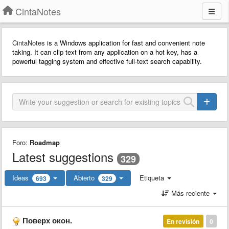
CintaNotes
CintaNotes
is a Windows application for fast and convenient note
taking. It can clip text from any application on a hot key, has a
powerful tagging system and effective full-text search capability.
Foro:
Roadmap
Latest suggestions
329
Ideas
Abierto
Etiqueta
693
329
Más reciente
Поверх окон.
En revisión
0