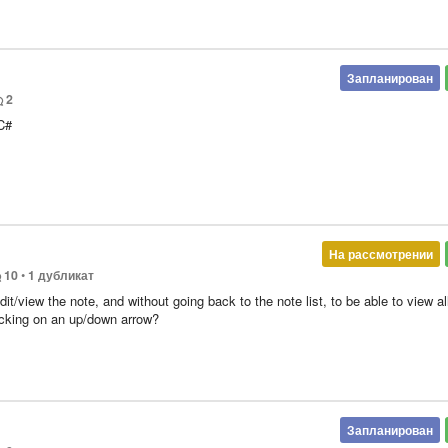
Запланирован
2
 C#
На рассмотрении
10
•
1 дубликат
dit/view the note, and without going back to the note list, to be able to view al
icking on an up/down arrow?
Запланирован