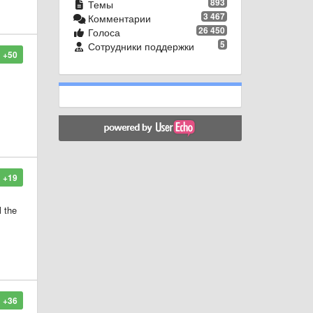
893
Темы
3 467
Комментарии
26 450
Голоса
5
Сотрудники поддержки
+50
+19
l the
+36