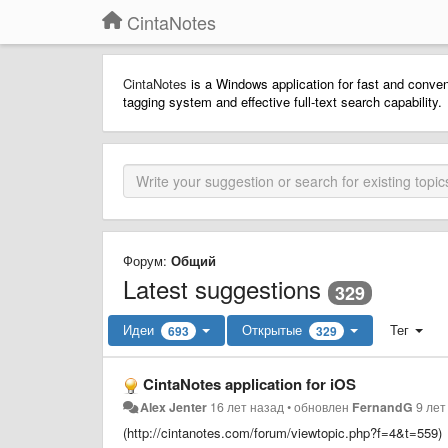
CintaNotes
CintaNotes
is a Windows application for fast and conveni
tagging system and effective full-text search capability.
Форум:
Общий
Latest suggestions
329
Идеи
Открытые
Тег
693
329
CintaNotes application for iOS
Alex Jenter
16 лет назад
•
обновлен
FernandG
9 лет
(http://cintanotes.com/forum/viewtopic.php?f=4&t=559)