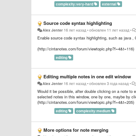
complexity:very-hard
external
Source code syntax highlighting
Alex Jenter
16 лет назад
•
обновлен
11 лет назад
•
Enable source code syntax highlighting, such as java ,
(http://cintanotes.com/forum/viewtopic.php?f=4&t=116)
editing
Editing multiple notes in one edit window
Alex Jenter
16 лет назад
•
обновлен
3 года назад
•
Would it be possible, after double clicking on a note to e
selected notes in this window, one by one, maybe by cl
(http://cintanotes.com/forum/viewtopic.php?f=4&t=205)
editing
complexity:medium
More options for note merging