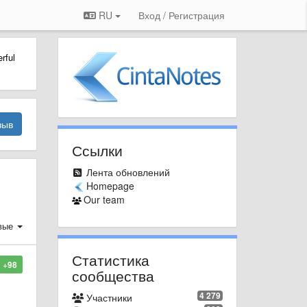
RU
Вход / Регистрация
rful
зыв
Ссылки
Лента обновлений
Homepage
Our team
вые
Статистика
+98
сообщества
4 279
Участники