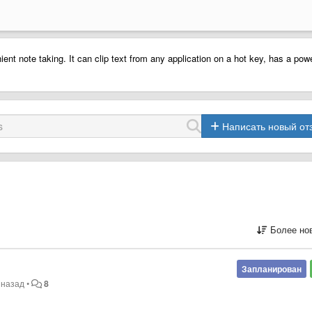
ent note taking. It can clip text from any application on a hot key, has a powe
Написать новый от
Более но
Запланирован
 назад
•
8